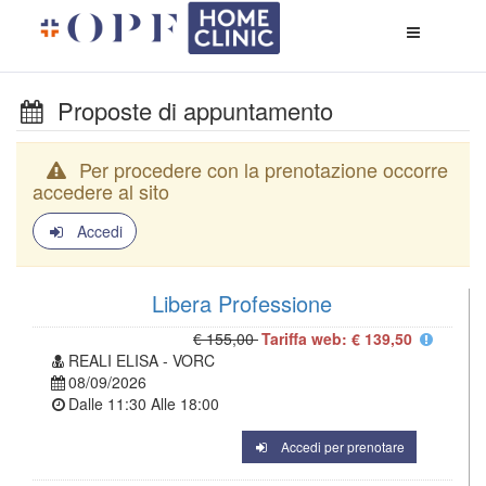
Apri
menù
di
naviga
Proposte di appuntamento
Per procedere con la prenotazione occorre
accedere al sito
Accedi
Libera Professione
€ 155,00
Tariffa web: € 139,50
REALI ELISA - VORC
08/09/2026
Dalle
11:30
Alle
18:00
Accedi per prenotare