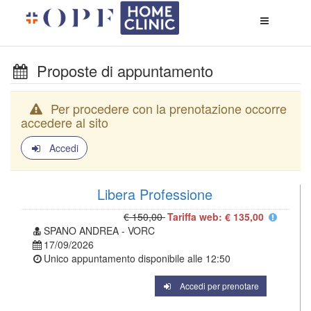
Apri
menù
di
naviga
Proposte di appuntamento
Per procedere con la prenotazione occorre
accedere al sito
Accedi
Libera Professione
€ 150,00
Tariffa web: € 135,00
SPANO ANDREA - VORC
17/09/2026
Unico appuntamento disponibile alle
12:50
Accedi per prenotare