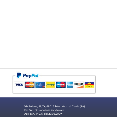
Via Bollana, 39/D; 48015 Montaletto di Cervia (RA)
Dir. San. Dr.ssa Valeria Zaccheroni
Aut. San. 44037 del 20.08.2009