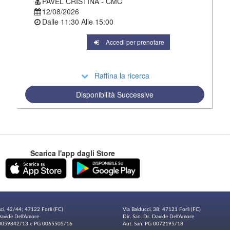
PAVEL CRISTINA - CMC
12/08/2026
Dalle
11:30
Alle
15:00
Accedi per prenotare
Raffina la ricerca
Disponibilità Successive
Scarica l'app dagli Store
sci, 42/44; 47122 Forlì (FC)
Via Balducci, 38; 47121 Forlì (FC)
 Davide Dell'Amore
Dir. San. Dr. Davide Dell'Amore
G 0059842/13 e PG 0065505/16
Aut. San. PG 0072195/18