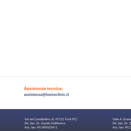
Assistenza tecnica:
assistenza@homeclinic.it
Via del Camaldolino, 8; 47121 Forlì (FC)
Viale A. Gram
Dir. San. Dr. Davide Dell'Amore
Dir. San. Dr.
Aut. San. PG 0003258/1
Aut. San. P