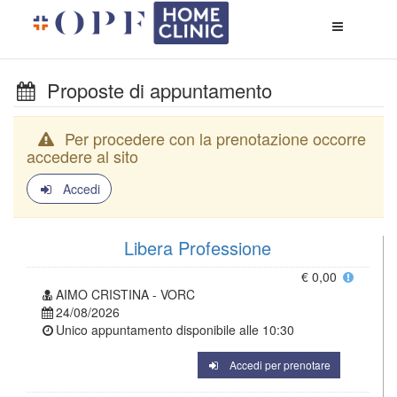
Apri
menù
di
naviga
Proposte di appuntamento
Per procedere con la prenotazione occorre
accedere al sito
Accedi
Libera Professione
€ 0,00
AIMO CRISTINA - VORC
24/08/2026
Unico appuntamento disponibile alle
10:30
Accedi per prenotare