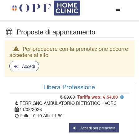
Apri
menù
di
naviga
Proposte di appuntamento
Per procedere con la prenotazione occorre
accedere al sito
Accedi
Libera Professione
€ 60,00
Tariffa web: € 54,00
FERRIGNO AMBULATORIO DIETISTICO - VORC
11/08/2026
Dalle
10:10
Alle
11:50
Accedi per prenotare