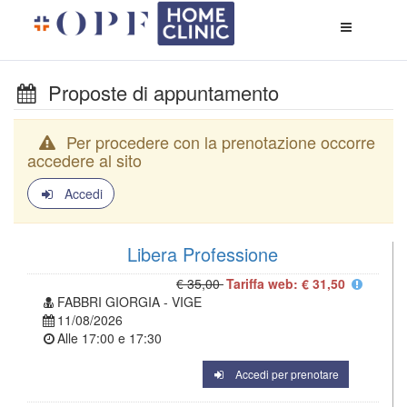
Apri
menù
di
naviga
Proposte di appuntamento
Per procedere con la prenotazione occorre
accedere al sito
Accedi
Libera Professione
€ 35,00
Tariffa web: € 31,50
FABBRI GIORGIA - VIGE
11/08/2026
Alle
17:00
e
17:30
Accedi per prenotare