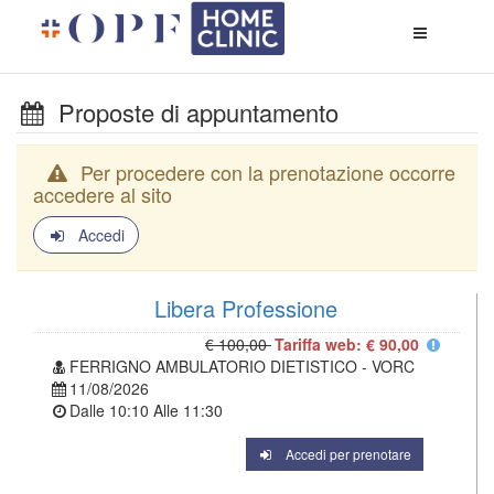
Apri
menù
di
naviga
Proposte di appuntamento
Per procedere con la prenotazione occorre
accedere al sito
Accedi
Libera Professione
€ 100,00
Tariffa web: € 90,00
FERRIGNO AMBULATORIO DIETISTICO - VORC
11/08/2026
Dalle
10:10
Alle
11:30
Accedi per prenotare