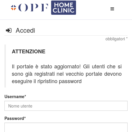
Apri
menù
di
naviga
Accedi
obbligatori *
ATTENZIONE
Il portale è stato aggiornato! Gli utenti che si
sono già registrati nel vecchio portale devono
eseguire il ripristino password
Username
Password