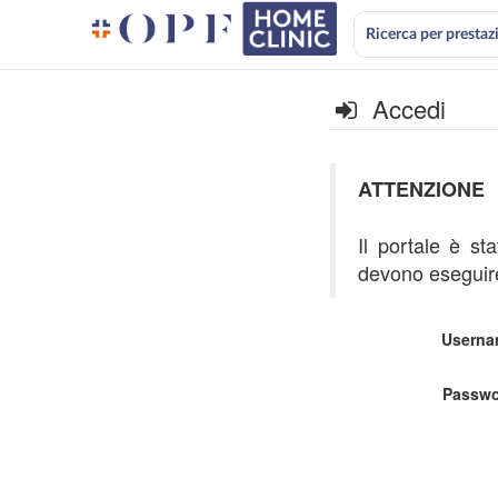
Ricerca per prestaz
Accedi
ATTENZIONE
Il portale è st
devono eseguire
Userna
Passwo