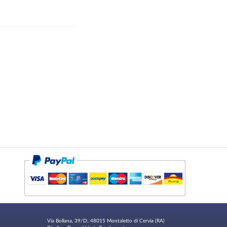
Via Bollana, 39/D; 48015 Montaletto di Cervia (RA)