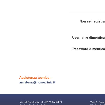
Non sei registr
Username dimentica
Password dimentica
Assistenza tecnica:
assistenza@homeclinic.it
Via del Camaldolino, 8; 47121 Forlì (FC)
Viale A. Gram