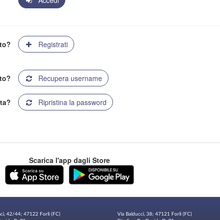
Accedi
ato?
Registrati
to?
Recupera username
ta?
Ripristina la password
Scarica l'app dagli Store
sci, 42/44; 47122 Forlì (FC)
Via Balducci, 38; 47121 Forlì (FC)