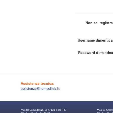
Non sei registr
Username dimentica
Password dimentica
Assistenza tecnica:
assistenza@homeclinic.it
Via del Camaldolino, 8; 47121 Forlì (FC)
Viale A. Gram