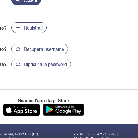
Accedi
ato?
Registrati
to?
Recupera username
ta?
Ripristina la password
Scarica l'app dagli Store
sci, 42/44; 47122 Forlì (FC)
Via Balducci, 38; 47121 Forlì (FC)