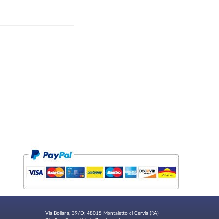
Via Bollana, 39/D; 48015 Montaletto di Cervia (RA)