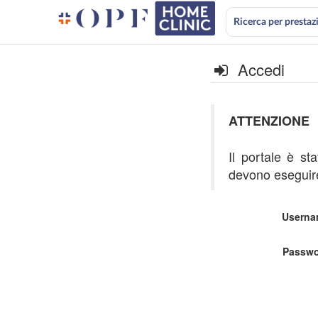
Ricerca per prestaz
Accedi
ATTENZIONE
Il portale è st
devono eseguire
Userna
Passwo