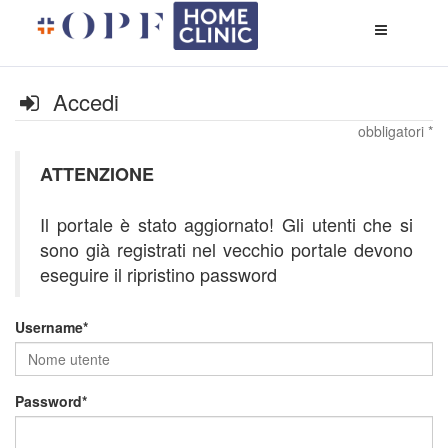
Apri
menù
di
naviga
Accedi
obbligatori *
ATTENZIONE
Il portale è stato aggiornato! Gli utenti che si
sono già registrati nel vecchio portale devono
eseguire il ripristino password
Username
Password