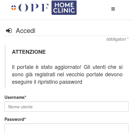
Apri
menù
di
naviga
Accedi
obbligatori *
ATTENZIONE
Il portale è stato aggiornato! Gli utenti che si
sono già registrati nel vecchio portale devono
eseguire il ripristino password
Username
Password