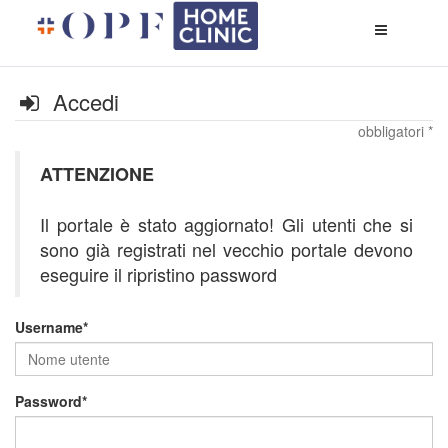
Apri
menù
di
naviga
Accedi
obbligatori *
ATTENZIONE
Il portale è stato aggiornato! Gli utenti che si
sono già registrati nel vecchio portale devono
eseguire il ripristino password
Username
Password