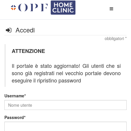
Apri
menù
di
naviga
Accedi
obbligatori *
ATTENZIONE
Il portale è stato aggiornato! Gli utenti che si
sono già registrati nel vecchio portale devono
eseguire il ripristino password
Username
Password