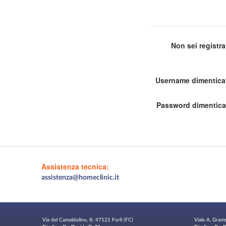
Non sei registr
Username dimentica
Password dimentica
Assistenza tecnica:
assistenza@homeclinic.it
Via del Camaldolino, 8; 47121 Forlì (FC)
Viale A. Gram