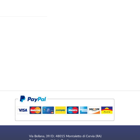
Via Bollana, 39/D; 48015 Montaletto di Cervia (RA)