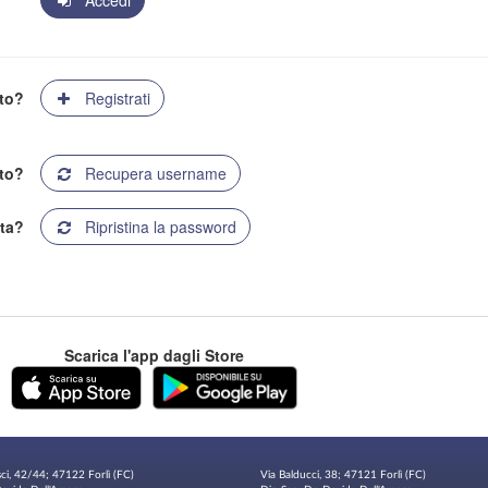
Accedi
ato?
Registrati
to?
Recupera username
ta?
Ripristina la password
Scarica l'app dagli Store
sci, 42/44; 47122 Forlì (FC)
Via Balducci, 38; 47121 Forlì (FC)