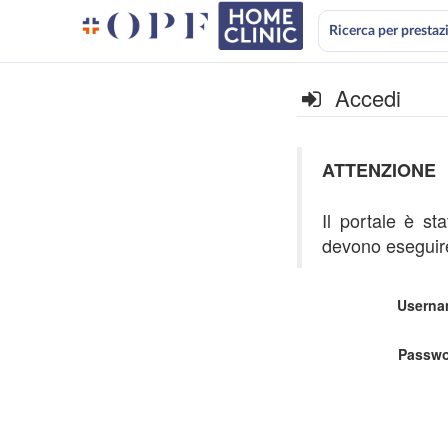
Ricerca per prestaz
Accedi
ATTENZIONE
Il portale è st
devono eseguire
Userna
Passwo