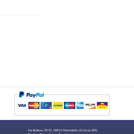
Via Bollana, 39/D; 48015 Montaletto di Cervia (RA)