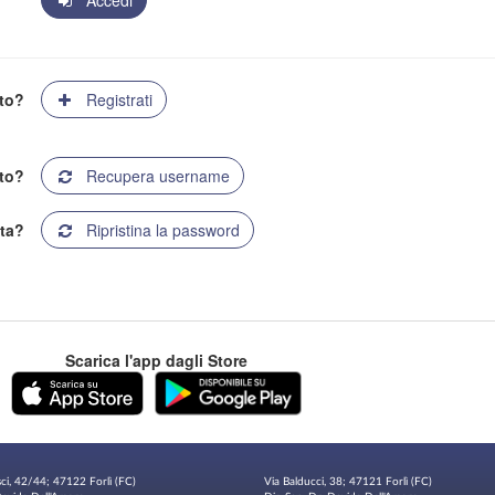
Accedi
ato?
Registrati
to?
Recupera username
ta?
Ripristina la password
Scarica l'app dagli Store
sci, 42/44; 47122 Forlì (FC)
Via Balducci, 38; 47121 Forlì (FC)