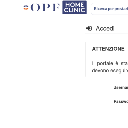
Ricerca per prestaz
Accedi
ATTENZIONE
Il portale è st
devono eseguire
Userna
Passwo