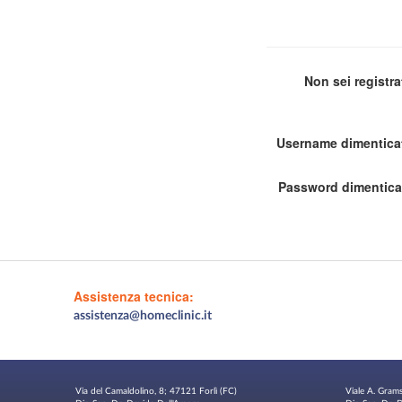
Non sei registr
Username dimentica
Password dimentica
Assistenza tecnica:
assistenza@homeclinic.it
Via del Camaldolino, 8; 47121 Forlì (FC)
Viale A. Gram