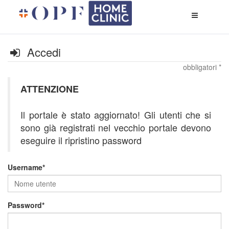
Apri
menù
di
naviga
Accedi
obbligatori *
ATTENZIONE
Il portale è stato aggiornato! Gli utenti che si
sono già registrati nel vecchio portale devono
eseguire il ripristino password
Username
Password