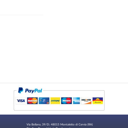
Via Bollana, 39/D; 48015 Montaletto di Cervia (RA)