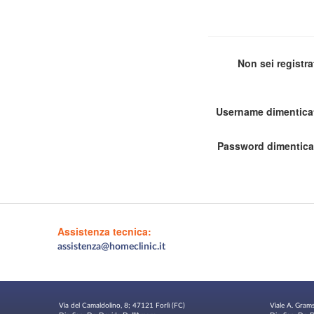
Non sei registr
Username dimentica
Password dimentica
Assistenza tecnica:
assistenza@homeclinic.it
Via del Camaldolino, 8; 47121 Forlì (FC)
Viale A. Gram