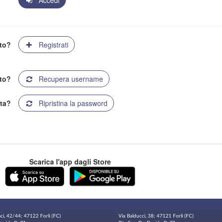
Accedi
ato?
Registrati
to?
Recupera username
ta?
Ripristina la password
Scarica l'app dagli Store
sci, 42/44; 47122 Forlì (FC)
Via Balducci, 38; 47121 Forlì (FC)