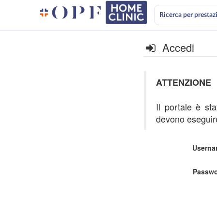
Ricerca per prestaz
Accedi
ATTENZIONE
Il portale è st
devono eseguire
Userna
Passwo