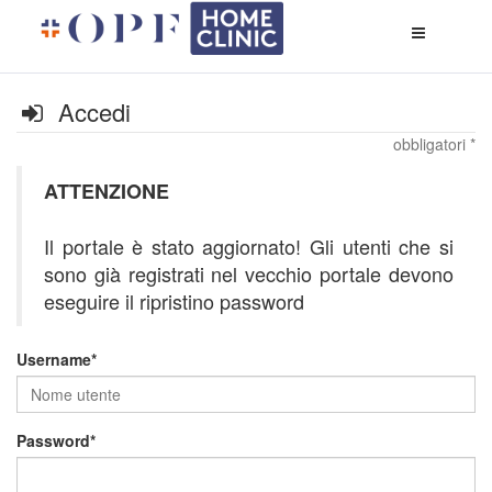
Apri
menù
di
naviga
Accedi
obbligatori *
ATTENZIONE
Il portale è stato aggiornato! Gli utenti che si
sono già registrati nel vecchio portale devono
eseguire il ripristino password
Username
Password