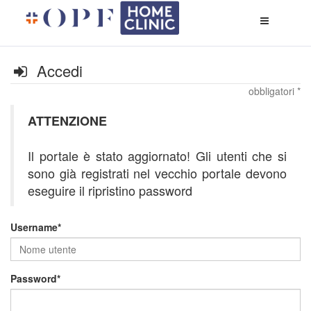
Apri
menù
di
naviga
Accedi
obbligatori *
ATTENZIONE
Il portale è stato aggiornato! Gli utenti che si
sono già registrati nel vecchio portale devono
eseguire il ripristino password
Username
Password