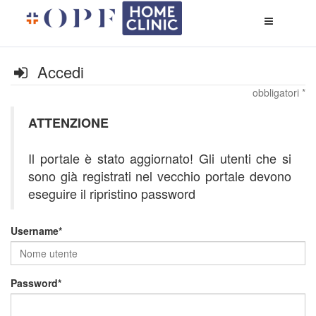
Apri
menù
di
naviga
Accedi
obbligatori *
ATTENZIONE
Il portale è stato aggiornato! Gli utenti che si
sono già registrati nel vecchio portale devono
eseguire il ripristino password
Username
Password