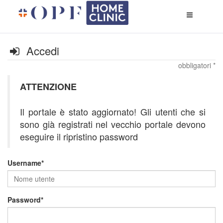
Apri
menù
di
naviga
Accedi
obbligatori *
ATTENZIONE
Il portale è stato aggiornato! Gli utenti che si
sono già registrati nel vecchio portale devono
eseguire il ripristino password
Username
Password