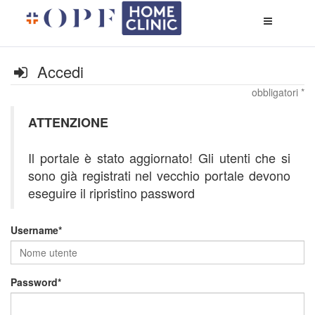
Apri
menù
di
naviga
Accedi
obbligatori *
ATTENZIONE
Il portale è stato aggiornato! Gli utenti che si
sono già registrati nel vecchio portale devono
eseguire il ripristino password
Username
Password