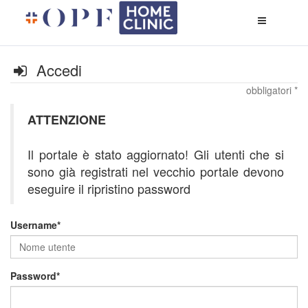
Apri
menù
di
naviga
Accedi
obbligatori *
ATTENZIONE
Il portale è stato aggiornato! Gli utenti che si
sono già registrati nel vecchio portale devono
eseguire il ripristino password
Username
Password