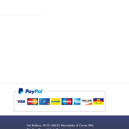
Via Bollana, 39/D; 48015 Montaletto di Cervia (RA)