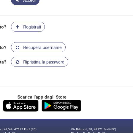
Accedi
ato?
Registrati
to?
Recupera username
ta?
Ripristina la password
Scarica l'app dagli Store
sci, 42/44; 47122 Forlì (FC)
Via Balducci, 38; 47121 Forlì (FC)