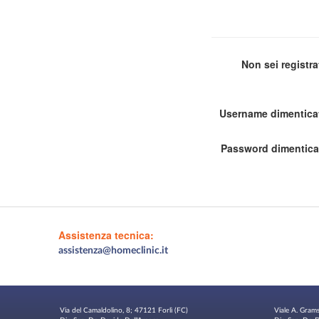
Non sei registr
Username dimentica
Password dimentica
Assistenza tecnica:
assistenza@homeclinic.it
Via del Camaldolino, 8; 47121 Forlì (FC)
Viale A. Gram