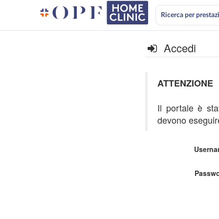
Ricerca per prestaz
Accedi
ATTENZIONE
Il portale è st
devono eseguire
Userna
Passwo