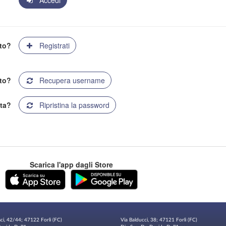
Accedi
ato?
Registrati
to?
Recupera username
ta?
Ripristina la password
Scarica l'app dagli Store
sci, 42/44; 47122 Forlì (FC)
Via Balducci, 38; 47121 Forlì (FC)