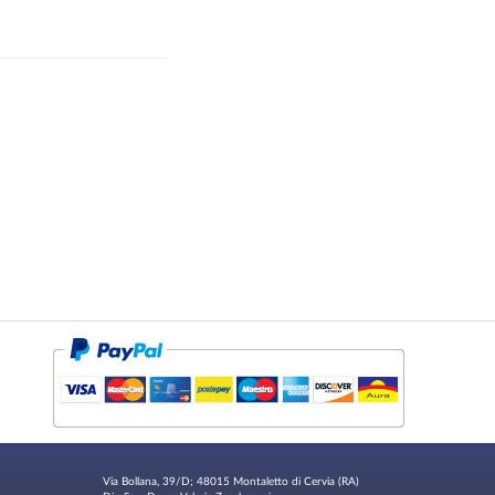
Via Bollana, 39/D; 48015 Montaletto di Cervia (RA)