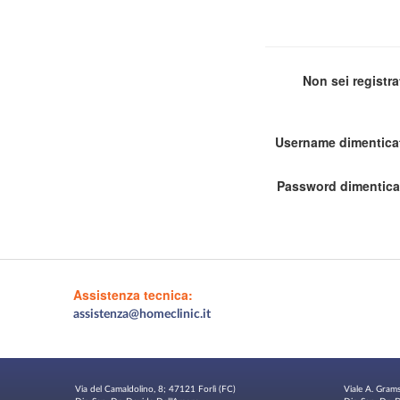
Non sei registr
Username dimentica
Password dimentica
Assistenza tecnica:
assistenza@homeclinic.it
Via del Camaldolino, 8; 47121 Forlì (FC)
Viale A. Gram