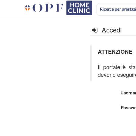
Ricerca per prestaz
Accedi
ATTENZIONE
Il portale è st
devono eseguire
Userna
Passwo