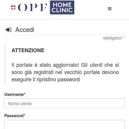
Apri
menù
di
naviga
Accedi
obbligatori *
ATTENZIONE
Il portale è stato aggiornato! Gli utenti che si
sono già registrati nel vecchio portale devono
eseguire il ripristino password
Username
Password