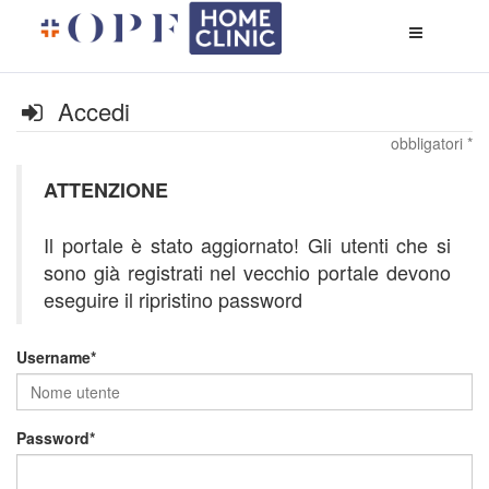
Apri
menù
di
naviga
Accedi
obbligatori *
ATTENZIONE
Il portale è stato aggiornato! Gli utenti che si
sono già registrati nel vecchio portale devono
eseguire il ripristino password
Username
Password