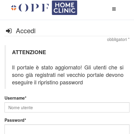
Apri
menù
di
naviga
Accedi
obbligatori *
ATTENZIONE
Il portale è stato aggiornato! Gli utenti che si
sono già registrati nel vecchio portale devono
eseguire il ripristino password
Username
Password