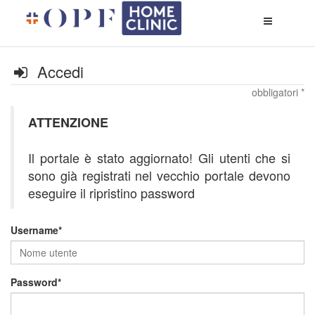
Apri
menù
di
naviga
Accedi
obbligatori *
ATTENZIONE
Il portale è stato aggiornato! Gli utenti che si
sono già registrati nel vecchio portale devono
eseguire il ripristino password
Username
Password