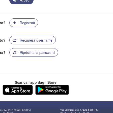
Accedi
ato?
Registrati
to?
Recupera username
ta?
Ripristina la password
Scarica l'app dagli Store
sci, 42/44; 47122 Forlì (FC)
Via Balducci, 38; 47121 Forlì (FC)