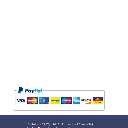
Via Bollana, 39/D; 48015 Montaletto di Cervia (RA)