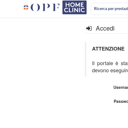
Ricerca per prestaz
Accedi
ATTENZIONE
Il portale è st
devono eseguire
Userna
Passwo