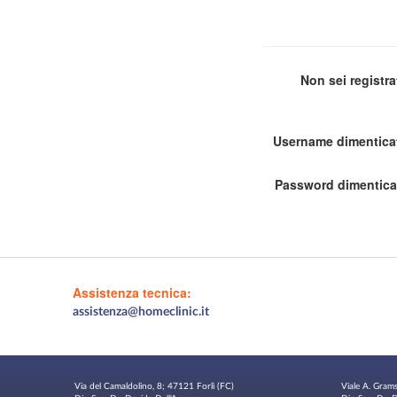
Non sei registr
Username dimentica
Password dimentica
Assistenza tecnica:
assistenza@homeclinic.it
Via del Camaldolino, 8; 47121 Forlì (FC)
Viale A. Gram