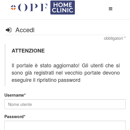
Apri
menù
di
naviga
Accedi
obbligatori *
ATTENZIONE
Il portale è stato aggiornato! Gli utenti che si
sono già registrati nel vecchio portale devono
eseguire il ripristino password
Username
Password