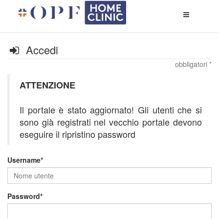
Apri
menù
di
naviga
Accedi
obbligatori *
ATTENZIONE
Il portale è stato aggiornato! Gli utenti che si
sono già registrati nel vecchio portale devono
eseguire il ripristino password
Username
Password