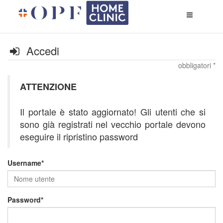
Apri
menù
di
naviga
Accedi
obbligatori *
ATTENZIONE
Il portale è stato aggiornato! Gli utenti che si
sono già registrati nel vecchio portale devono
eseguire il ripristino password
Username
Password