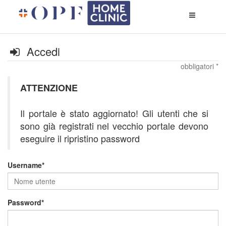
Apri
menù
di
naviga
Accedi
obbligatori *
ATTENZIONE
Il portale è stato aggiornato! Gli utenti che si
sono già registrati nel vecchio portale devono
eseguire il ripristino password
Username
Password