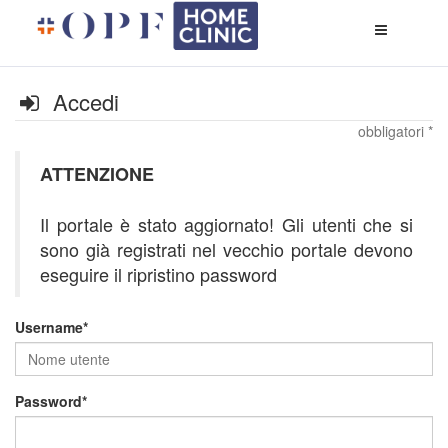
Apri
menù
di
naviga
Accedi
obbligatori *
ATTENZIONE
Il portale è stato aggiornato! Gli utenti che si
sono già registrati nel vecchio portale devono
eseguire il ripristino password
Username
Password