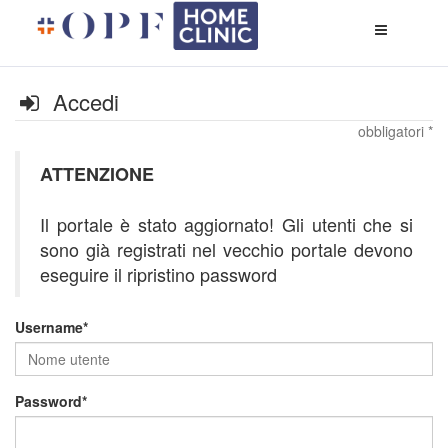
Apri
menù
di
naviga
Accedi
obbligatori *
ATTENZIONE
Il portale è stato aggiornato! Gli utenti che si
sono già registrati nel vecchio portale devono
eseguire il ripristino password
Username
Password