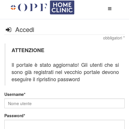
Apri
menù
di
naviga
Accedi
obbligatori *
ATTENZIONE
Il portale è stato aggiornato! Gli utenti che si
sono già registrati nel vecchio portale devono
eseguire il ripristino password
Username
Password