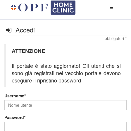
Apri
menù
di
naviga
Accedi
obbligatori *
ATTENZIONE
Il portale è stato aggiornato! Gli utenti che si
sono già registrati nel vecchio portale devono
eseguire il ripristino password
Username
Password