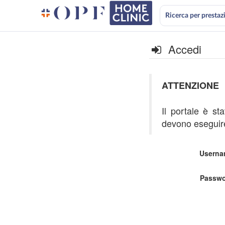
Ricerca per prestaz
Accedi
ATTENZIONE
Il portale è st
devono eseguire
Userna
Passwo