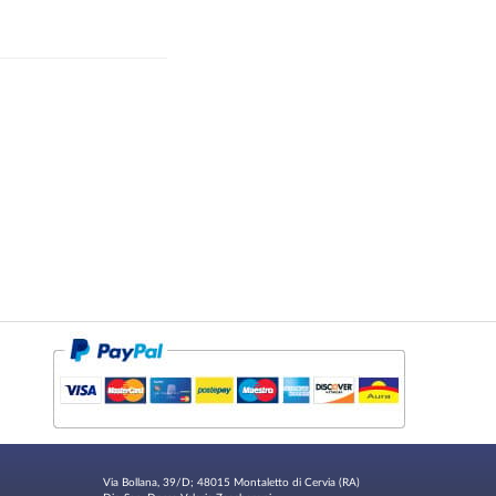
Via Bollana, 39/D; 48015 Montaletto di Cervia (RA)