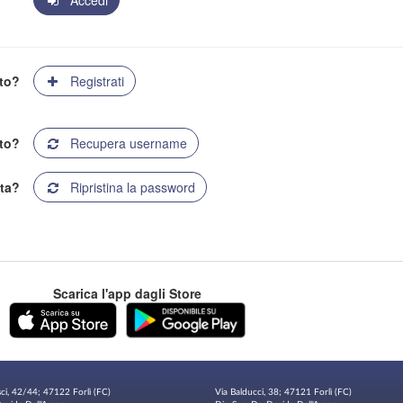
Accedi
ato?
Registrati
to?
Recupera username
ta?
Ripristina la password
Scarica l'app dagli Store
sci, 42/44; 47122 Forlì (FC)
Via Balducci, 38; 47121 Forlì (FC)