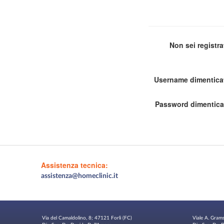
Non sei registr
Username dimentica
Password dimentica
Assistenza tecnica:
assistenza@homeclinic.it
Via del Camaldolino, 8; 47121 Forlì (FC)
Viale A. Gram