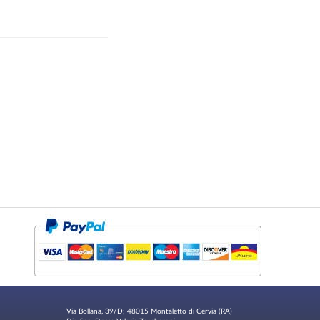
Via Bollana, 39/D; 48015 Montaletto di Cervia (RA)