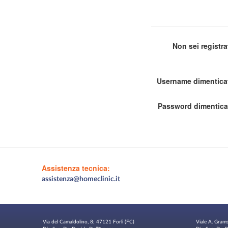
Non sei registr
Username dimentica
Password dimentica
Assistenza tecnica:
assistenza@homeclinic.it
Via del Camaldolino, 8; 47121 Forlì (FC)
Viale A. Gram