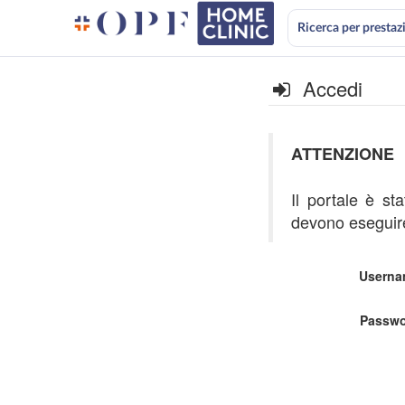
Ricerca per prestaz
Accedi
ATTENZIONE
Il portale è st
devono eseguire
Userna
Passwo