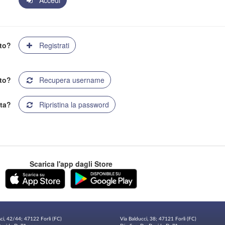
Accedi
ato?
Registrati
to?
Recupera username
ta?
Ripristina la password
Scarica l'app dagli Store
sci, 42/44; 47122 Forlì (FC)
Via Balducci, 38; 47121 Forlì (FC)