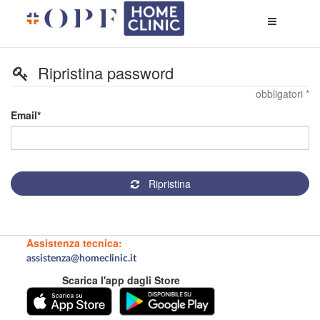
Apri
menù
di
naviga
Ripristina password
obbligatori *
I
Email
campi
contrassegnati
da
*
sono
Ripristina
obbligatori
Assistenza tecnica:
assistenza@homeclinic.it
Scarica l'app dagli Store