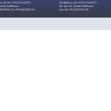
sci, 42/44; 47122 Forlì (FC)
Via Balducci, 38; 47121 Forlì (FC)
 Davide Dell'Amore
Dir. San. Dr. Davide Dell'Amore
G 0059842/13 e PG 0065505/16
Aut. San. PG 0072195/18