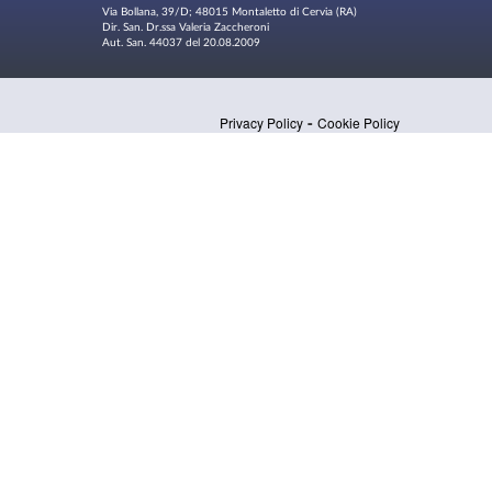
Via Bollana, 39/D; 48015 Montaletto di Cervia (RA)
Dir. San. Dr.ssa Valeria Zaccheroni
Aut. San. 44037 del 20.08.2009
-
Privacy Policy
Cookie Policy