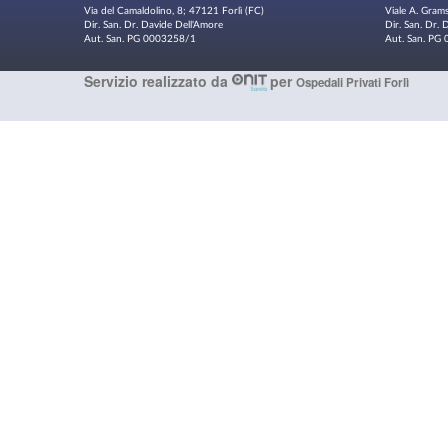
Via del Camaldolino, 8; 47121 Forlì (FC)
Viale A. Gram
Dir. San. Dr. Davide Dell'Amore
Dir. San. Dr.
Aut. San. PG 0003258/1
Aut. San. P
Servizio realizzato da
per
Ospedali Privati Forlì