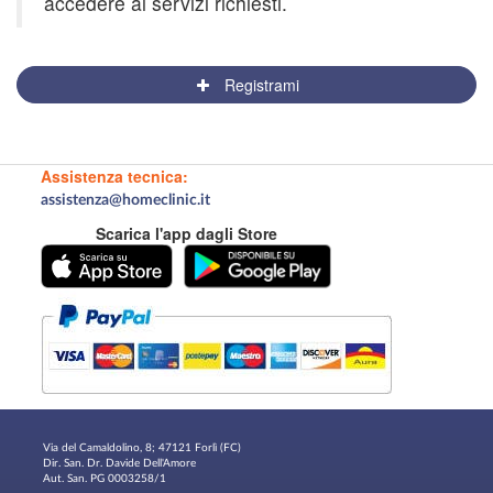
accedere ai servizi richiesti.
Registrami
Assistenza tecnica:
assistenza@homeclinic.it
Scarica l'app dagli Store
Via del Camaldolino, 8; 47121 Forlì (FC)
Dir. San. Dr. Davide Dell'Amore
Aut. San. PG 0003258/1