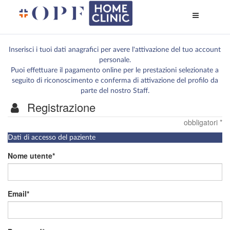
Apri
menù
di
naviga
Inserisci i tuoi dati anagrafici per avere l'attivazione del tuo account
personale.
Puoi effettuare il pagamento online per le prestazioni selezionate a
seguito di riconoscimento e conferma di attivazione del profilo da
parte del nostro Staff.
Registrazione
obbligatori *
I
Dati di accesso del paziente
campi
contrassegnati
Nome utente
da
*
sono
obbligatori
Email