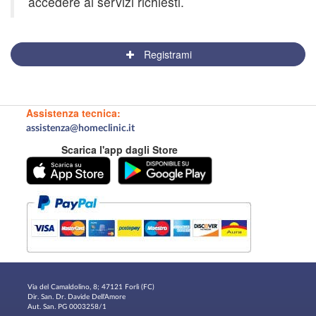
accedere ai servizi richiesti.
Registrami
Assistenza tecnica:
assistenza@homeclinic.it
Scarica l'app dagli Store
Via del Camaldolino, 8; 47121 Forlì (FC)
Dir. San. Dr. Davide Dell'Amore
Aut. San. PG 0003258/1