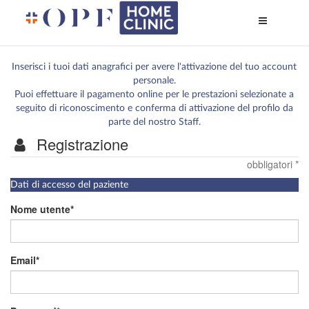
Apri
menù
di
naviga
Inserisci i tuoi dati anagrafici per avere l'attivazione del tuo account
personale.
Puoi effettuare il pagamento online per le prestazioni selezionate a
seguito di riconoscimento e conferma di attivazione del profilo da
parte del nostro Staff.
Registrazione
obbligatori *
I
Dati di accesso del paziente
campi
contrassegnati
Nome utente
da
*
sono
obbligatori
Email