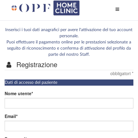
Apri
menù
di
naviga
Inserisci i tuoi dati anagrafici per avere l'attivazione del tuo account
personale.
Puoi effettuare il pagamento online per le prestazioni selezionate a
seguito di riconoscimento e conferma di attivazione del profilo da
parte del nostro Staff.
Registrazione
obbligatori *
I
Dati di accesso del paziente
campi
contrassegnati
Nome utente
da
*
sono
obbligatori
Email