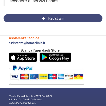
accedere ai servizi richiesti.
Registrami
Assistenza tecnica:
assistenza@homeclinic.it
Scarica l'app dagli Store
Via del Camaldolino, 8; 47121 Forlì (FC)
Dir. San. Dr. Davide Dell'Amore
Aut. San. PG 0003258/1