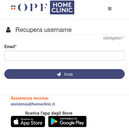
Apri
menù
di
naviga
Recupera username
obbligatori *
I
Email
campi
contrassegnati
da
*
sono
Invia
obbligatori
Assistenza tecnica:
assistenza@homeclinic.it
Scarica l'app dagli Store