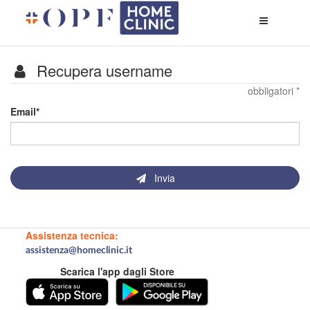
Apri
menù
di
naviga
Recupera username
obbligatori *
I
Email
campi
contrassegnati
da
*
sono
Invia
obbligatori
Assistenza tecnica:
assistenza@homeclinic.it
Scarica l'app dagli Store