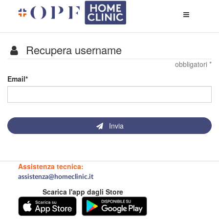
Apri
menù
di
naviga
Recupera username
obbligatori *
I
Email
campi
contrassegnati
da
*
sono
Invia
obbligatori
Assistenza tecnica:
assistenza@homeclinic.it
Scarica l'app dagli Store